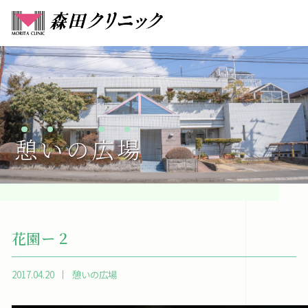
憩
い
の
広
場
花園ー２
2017.04.20
憩いの広場