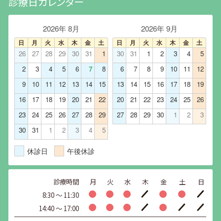
診療日カレンダー
2026年 8月
2026年 9月
日
月
火
水
木
金
土
日
月
火
水
木
金
土
26
27
28
29
30
31
1
30
31
1
2
3
4
5
2
3
4
5
6
7
8
6
7
8
9
10
11
12
9
10
11
12
13
14
15
13
14
15
16
17
18
19
16
17
18
19
20
21
22
20
21
22
23
24
25
26
23
24
25
26
27
28
29
27
28
29
30
1
2
3
30
31
1
2
3
4
5
休診日
午後休診
診療時間
月
火
水
木
金
土
日
8:30 〜 11:30
14:40 〜 17:00