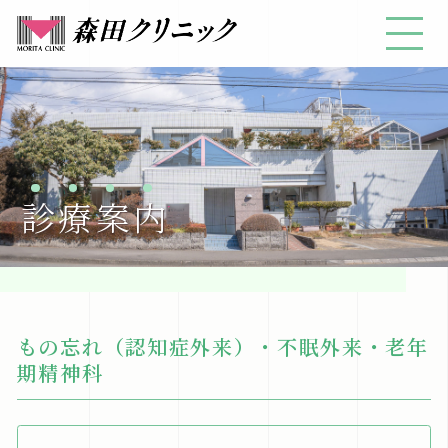
診
療
案
内
もの忘れ（認知症外来）・不眠外来・老年
期精神科